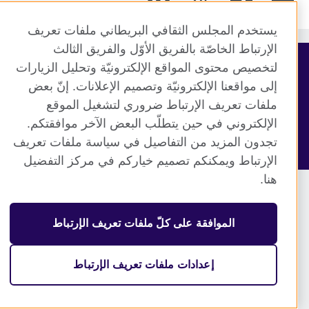
يستخدم المجلس الثقافي البريطاني ملفات تعريف
الإرتباط الخاصّة بالفريق الأوّل والفريق الثالث
لتخصيص محتوى المواقع الإلكترونيّة وتحليل الزيارات
© 2026 British Council
إلى مواقعنا الإلكترونيّة وتصميم الإعلانات. إنّ بعض
منظمة المملكة المتحدة الدولية للعلاقات الثقافية والفرص
ملفات تعريف الإرتباط ضروري لتشغيل الموقع
التعليمية. جمعية خيرية مسجلة تحت رقم 209131 (إنجلترا وويلز)
الإلكتروني في حين يتطلّب البعض الآخر موافقتكم.
وSC03773 (اسكتلندا).
تجدون المزيد من التفاصيل في سياسة ملفات تعريف
الإرتباط ويمكنكم تصميم خياركم في مركز التفضيل
هنا.
الموافقة على كلّ ملفات تعريف الإرتباط
إعدادات ملفات تعريف الإرتباط