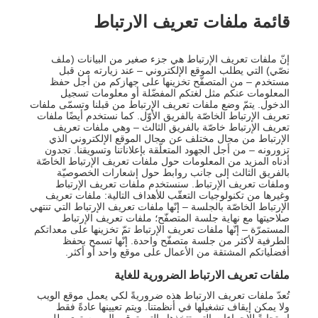
قائمة ملفات تعريف الارتباط
إنّ ملفات تعريف الإرتباط هي جزء صغير من البيانات (ملف
نصّي) التي يطلب الموقع الإلكتروني – عند زيارته من قبل
مستخدم – من المتصفّح تخزينها على جهازكم من أجل حفظ
المعلومات عنكم مثل لغتكم المفضّلة أو معلومات تسجيل
الدخول. يتمّ وضع ملفات تعريف الإرتباط من قبلنا وتسمّى ملفات
تعريف الإرتباط الخاصّة بالفريق الأوّل. كما نستخدم أيضًا ملفات
تعريف الإرتباط خاصّة بالفريق الثالث – وهي ملفات تعريف
الإرتباط من مجال مختلف عن مجال الموقع الإلكتروني الذي
تزورونه – من أجل الجهود المتعلّقة بإعلاناتنا وتسويقنا. تجدون
أدناه المزيد من المعلومات حول ملفات تعريف الإرتباط الخاصّة
بالفريق الثالث إلى جانب روابط حول إشعارات الخصوصيّة
وملفات تعريف الإرتباط. سنستخدم ملفات تعريف الإرتباط
وغيرها من تكنولوجيات التعقّب للأهداف التالية: ملفات تعريف
الإرتباط الخاصّة بالجلسة – إنّها ملفات تعريف الإرتباط التي تنتهي
صلاحيتها مع نهاية جلسة المتصفّح؛ ملفات تعريف الإرتباط
المستمرّة – إنّها ملفات تعريف الإرتباط تمّ تخزينها على معداتكم
الطرفية لأكثر من جلسة متصفّح واحدة. إنّها تسمح بحفظ
أفضلياتكم المشتقة من الأعمال على موقع واحد أو أكثر.
ملفات تعريف الارتباط الضرورية للغاية
تُعدّ ملفات تعريف الارتباط هذه ضروريةً لكي يعمل موقع الويب
ولا يمكن إيقاف تشغيلها في أنظمتنا. ويتم تعيينها عادةً فقط
استجابةً للإجراءات التي تتخذها والتي ترقى إلى مستوى طلب