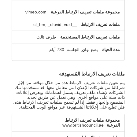
vimeo.com
__cf_bm, _cfuvid, vuid
طرف ثالث
بضع ثوان, الجلسة, 730 أيام
ملفات تعريف الارتباط المُستهدِفة
يتم تعيين ملفات تعريف الارتباط هذه من خلال موقعنا من قِبَل
شركائنا من شركات الإعلان التي نتعامل معها. قد تستخدمها تلك
الشركات لإنشاء ملف تعريف يشمل اهتماماتك ويعرض إعلانات
ذات صلة على مواقع أخرى. وهي تعمل عن طريق تحديد
المتصفح والجهاز فقط. إذا لم تسمح بملفات تعريف الارتباط هذه،
فلن تطلع على إعلاناتنا المُستهدِفة عبر مواقع الويب المختلفة.
ملفات
تعريف
www.britishcouncil.ae
الارتباط
المُستهدِفة