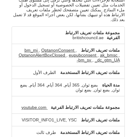
الخدمات مثل تعيين تفضيلات الخصوصية أو تسجيل الدخول أو
ملء النماذج. يمكنك تعيين متصفحك لحظر ملفات تعريف
الارتباط هذه أو تنبيهك بشأنها، لكن بعض أجزاء الموقع قد لا تعمل
بعد ذلك.
ملفات
تعريف
britishcouncil.ae
الارتباط
الضرورية
bm_mi
,
OptanonConsent
,
للغاية
OptanonAlertBoxClosed
,
eupubconsent
,
ak_bmsc
,
bm_sv
,
_dc_gtm_UA-
الطرف الأول
بضع ثوان, 365 أيام, 364 أيام, 364 أيام, بضع
ثوان, بضع ثوان, بضع ثوان
youtube.com
VISITOR_INFO1_LIVE, YSC
طرف ثالث