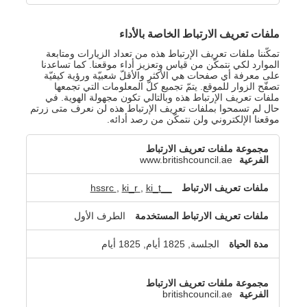
ملفات تعريف الارتباط الخاصة بالأداء
تمكّننا ملفات تعريف الإرتباط هذه من تعداد الزيارات ومتابعة
الموارد لكي نتمكّن من قياس وتعزيز أداء موقعنا. كما تساعدنا
على معرفة أي صفحات هي الأكثر والأقلّ شعبيّة ورؤية كيفيّة
تصفّح الزوار للموقع. يتمّ تجميع كلّ المعلومات التي تجمعها
ملفات تعريف الإرتباط هذه وبالتالي تكون مجهولة الهوية. في
حال لم تسمحوا بملفات تعريف الإرتباط هذه لن نعرف متى زرتم
موقعنا الإلكتروني ولن نتمكّن من رصد أدائه.
ملفات
تعريف
www.britishcouncil.ae
الارتباط
الخاصة
,
ki_r
,
ki_t
__hssrc
بالأداء
الطرف الأول
الجلسة, 1825 أيام, 1825 أيام
britishcouncil.ae