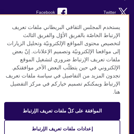
Facebook
Twitter
Instagram
RSS
يستخدم المجلس الثقافي البريطاني ملفات تعريف
الإرتباط الخاصّة بالفريق الأوّل والفريق الثالث
TikTok
لتخصيص محتوى المواقع الإلكترونيّة وتحليل الزيارات
إلى مواقعنا الإلكترونيّة وتصميم الإعلانات. إنّ بعض
ملفات تعريف الإرتباط ضروري لتشغيل الموقع
الإلكتروني في حين يتطلّب البعض الآخر موافقتكم.
موقع المجلس الثقافي البريطاني العالمي
تجدون المزيد من التفاصيل في سياسة ملفات تعريف
الخصوصية وشروط الاستخدام
الإرتباط ويمكنكم تصميم خياركم في مركز التفضيل
ملفات تعريف الإرتباط
هنا.
خريطة الموقع
الموافقة على كلّ ملفات تعريف الإرتباط
© 2026 British Council
منظمة المملكة المتحدة الدولية للعلاقات الثقافية والفرص
التعليمية. جمعية خيرية مسجلة تحت رقم 209131 (إنجلترا وويلز)
إعدادات ملفات تعريف الإرتباط
وSC03773 (اسكتلندا).