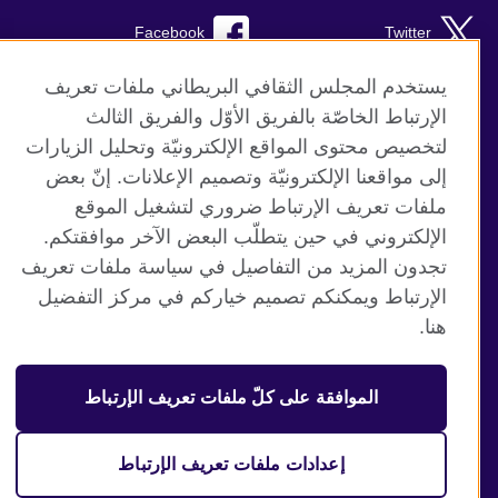
Facebook
Twitter
Instagram
RSS
يستخدم المجلس الثقافي البريطاني ملفات تعريف
الإرتباط الخاصّة بالفريق الأوّل والفريق الثالث
TikTok
لتخصيص محتوى المواقع الإلكترونيّة وتحليل الزيارات
إلى مواقعنا الإلكترونيّة وتصميم الإعلانات. إنّ بعض
ملفات تعريف الإرتباط ضروري لتشغيل الموقع
الإلكتروني في حين يتطلّب البعض الآخر موافقتكم.
موقع المجلس الثقافي البريطاني العالمي
تجدون المزيد من التفاصيل في سياسة ملفات تعريف
الخصوصية وشروط الاستخدام
الإرتباط ويمكنكم تصميم خياركم في مركز التفضيل
ملفات تعريف الإرتباط
هنا.
خريطة الموقع
الموافقة على كلّ ملفات تعريف الإرتباط
© 2026 British Council
منظمة المملكة المتحدة الدولية للعلاقات الثقافية والفرص
التعليمية. جمعية خيرية مسجلة تحت رقم 209131 (إنجلترا وويلز)
إعدادات ملفات تعريف الإرتباط
وSC03773 (اسكتلندا).