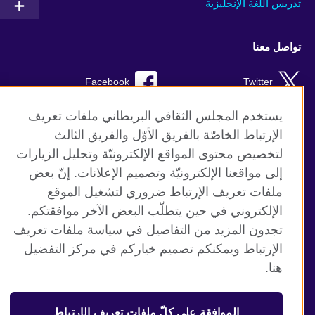
تدريس اللغة الإنجليزية
تواصل معنا
Facebook
Twitter
Instagram
RSS
يستخدم المجلس الثقافي البريطاني ملفات تعريف
الإرتباط الخاصّة بالفريق الأوّل والفريق الثالث
TikTok
لتخصيص محتوى المواقع الإلكترونيّة وتحليل الزيارات
إلى مواقعنا الإلكترونيّة وتصميم الإعلانات. إنّ بعض
ملفات تعريف الإرتباط ضروري لتشغيل الموقع
الإلكتروني في حين يتطلّب البعض الآخر موافقتكم.
موقع المجلس الثقافي البريطاني العالمي
تجدون المزيد من التفاصيل في سياسة ملفات تعريف
الخصوصية وشروط الاستخدام
الإرتباط ويمكنكم تصميم خياركم في مركز التفضيل
ملفات تعريف الإرتباط
هنا.
خريطة الموقع
الموافقة على كلّ ملفات تعريف الإرتباط
© 2026 British Council