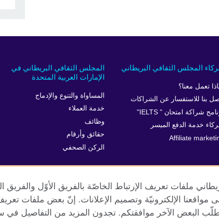
كاء المجلس الثقافي البريطاني
المجلس الثقافي البريطاني في
الإمارات العربية المتحدة
اذا تعمل معنا؟
المساواة والتنوع والإدماج
صل بنا للاستفسار عن الشراكات
خدمة العملاء
امج شراكة امتحان " IELTS"
وظائف
كاء خدمة الدفع الميسر
حقائق وأرقام
Affiliate marketi
الركن الصحفي
طاني ملفات تعريف الإرتباط الخاصّة بالفريق الأوّل والفريق 
 إلى مواقعنا الإلكترونيّة وتصميم الإعلانات. إنّ بعض ملفات تع
طلّب البعض الآخر موافقتكم. تجدون المزيد من التفاصيل في س