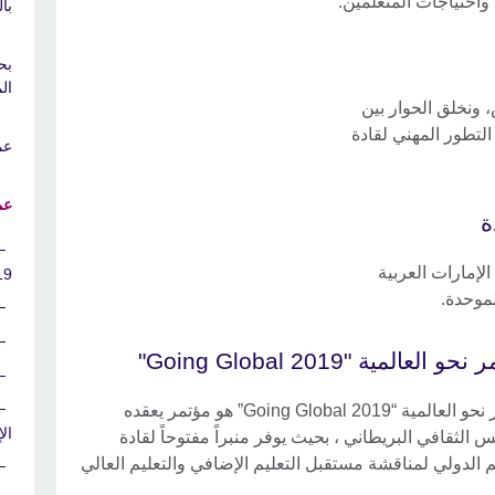
احتياجات المتعلمين.
با
بح
ال
 ونخلق الحوار بين
لتطور المهني لقادة
عم
عم
ة
لإمارات العربية
9"
لموحدة.
و العالمية "Going Global 2019"
مؤتمر نحو العالمية “Going Global 2019” هو مؤتمر يعقده
ال
 الثقافي البريطاني ، بحيث يوفر منبراً مفتوحاً لقادة
م الدولي لمناقشة مستقبل التعليم الإضافي والتعليم العالي