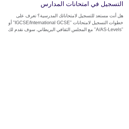
التسجيل في امتحانات المدارس
هل أنت مستعد للتسجيل لامتحاناتك المدرسية؟ تعرف على
خطوات التسجيل لامتحانات "IGCSE/International GCSE" أو
"A/AS-Levels" مع المجلس الثقافي البريطاني. سوف نقدم لك
دليلاً مفصلاً لعملية التسجيل.
ما يجب إحضاره يوم الامتحان
تعرف على كافة التفاصيل الهامة المتعلقة بيوم الامتحان مثل
وثائق إثبات الهوية وما ينبغي عليك إحضاره في هذا اليوم.
تصديق الشهادات وخدمات ما بعد الامتحان