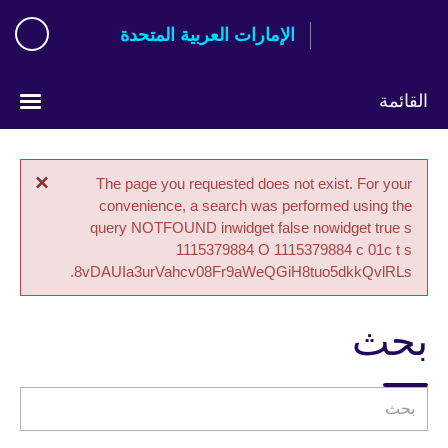
Skip
الإمارات العربية المتحدة
to
main
content
القائمة
اختر
لغتك
×
Error
The page you requested does not exist. For your
message
convenience, a search was performed using the
query NOTFOUND inwidget false nowidget true s
1115379884 O 1115379884 c 01c t s
8vDAUIa3urVahcv08Fr9aWeQGiH8tuo5dkkQvlRLs.
بحث