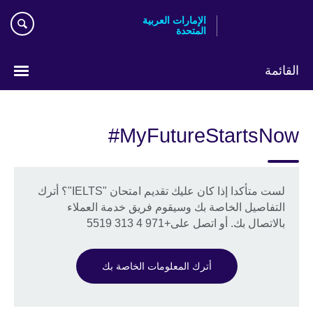
Skip
الإمارات العربية
to
المتحدة
main
content
القائمة
اختر
لغتك
MyFutureStartsNow#
لست متأكدا إذا كان عليك تقديم امتحان "IELTS"؟ أترك
التفاصيل الخاصة بك وسيقوم فريق خدمة العملاء
بالاتصال بك. أو اتصل على+971 4 313 5519
أترك المعلومات الخاصة بك