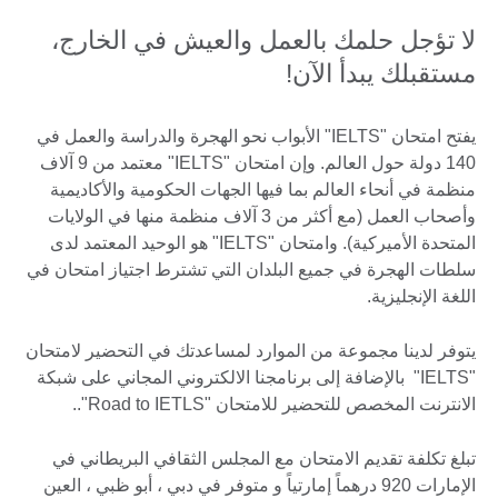
لا تؤجل حلمك بالعمل والعيش في الخارج،
مستقبلك يبدأ الآن!
يفتح امتحان "IELTS" الأبواب نحو الهجرة والدراسة والعمل في
140 دولة حول العالم. وإن امتحان "IELTS" معتمد من 9 آلاف
منظمة في أنحاء العالم بما فيها الجهات الحكومية والأكاديمية
وأصحاب العمل (مع أكثر من 3 آلاف منظمة منها في الولايات
المتحدة الأميركية). وامتحان "IELTS" هو الوحيد المعتمد لدى
سلطات الهجرة في جميع البلدان التي تشترط اجتياز امتحان في
اللغة الإنجليزية.
يتوفر لدينا مجموعة من الموارد لمساعدتك في التحضير لامتحان
"IELTS" بالإضافة إلى برنامجنا الالكتروني المجاني على شبكة
الانترنت المخصص للتحضير للامتحان "Road to IETLS"..
تبلغ تكلفة تقديم الامتحان مع المجلس الثقافي البريطاني في
الإمارات 920 درهماً إمارتياً و متوفر في دبي ، أبو ظبي ، العين