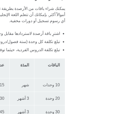
information
available.
يمكنك شراء باقات من الأرصدة بطريقة ت
أي رسوم تسجيل أو دورات مخفية.
اشترِ باقة أرصدة لاستردادها مقابل
تبلغ تكلفة كل وحدة (ستة فصول/دروس مدة كل واحد‬
تبلغ تكلفة الدروس الفردية، حيثما توفرت (فصل واحد مدته 0
الباقات
المدَة
عدد
10 وحدات
شهر
15
20 وحدة
3 أشهر
30
30 وحدة
3 أشهر
45