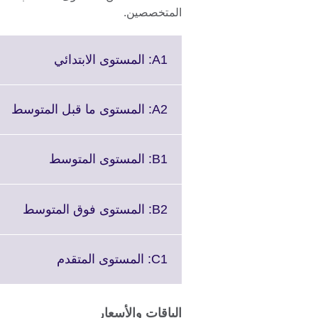
المتخصصين.
Click
A1: المستوى الابتدائي
to
expand.
More
ick
A2: المستوى ما قبل المتوسط
nformation
to
available.
d.
re
Click
B1: المستوى المتوسط
ion
to
le.
expand.
More
Click
B2: المستوى فوق المتوسط
formation
to
available.
and.
More
Click
C1: المستوى المتقدم
ation
to
able.
expand.
More
الباقات والأسعار