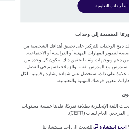
ابدأ رحلتك التعليمية
ورتنا المقسمة إلى وحدات
يمكنك دمج الوحدات للتركيز على تحقيق أهدافك الشخصية من
 لتطوير المهارات المهنية أو الدراسية أو الاجتماعية.
من دعم وتوجيهات وثقة لتحقيق ذلك. تتكون كل وحدة من
مدة كل واحد منها 90 دقيقة. ستدرس مع المدرس نفسه والزملاء نفسهم في الفصل،
ة. علاوةً على ذلك، ستحصل على شهادة وشارة رقميتين لكل
زاتك لتعزيز فرصك المهنية والتعليمية.
توى
حدث اللغة الإنجليزية بطلاقة تقريبًا، فلدينا خمسة مستويات
مرجعي العام للغات (CEFR).
؟
احجز استشارة
للتحدث إلى أحد مستشارينا