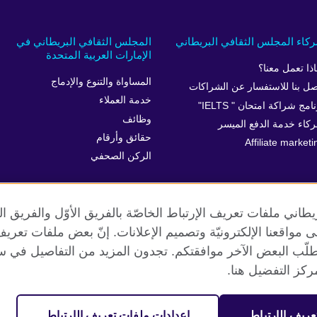
كاء المجلس الثقافي البريطاني
المجلس الثقافي البريطاني في
الإمارات العربية المتحدة
اذا تعمل معنا؟
المساواة والتنوع والإدماج
صل بنا للاستفسار عن الشراكات
خدمة العملاء
امج شراكة امتحان " IELTS"
وظائف
كاء خدمة الدفع الميسر
حقائق وأرقام
Affiliate marketi
الركن الصحفي
طاني ملفات تعريف الإرتباط الخاصّة بالفريق الأوّل والفريق 
 إلى مواقعنا الإلكترونيّة وتصميم الإعلانات. إنّ بعض ملفات تع
طلّب البعض الآخر موافقتكم. تجدون المزيد من التفاصيل في س
الخصوصية وشروط الاستخدام
ملفات تعريف الإرتباط
خريطة الموقع
كز التفضيل هنا.
عريف الإرتباط
إعدادات ملفات تعريف الإرتباط