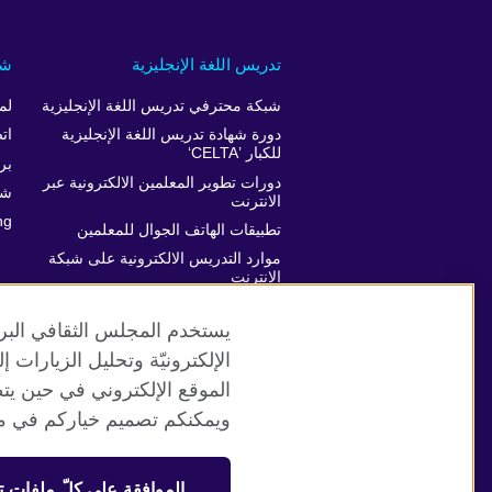
تدريس اللغة الإنجليزية
شر
شبكة محترفي تدريس اللغة الإنجليزية
لم
دورة شهادة تدريس اللغة الإنجليزية
ات
للكبار ’CELTA‘
برن
دورات تطوير المعلمين الالكترونية عبر
شر
الانترنت
ng
تطبيقات الهاتف الجوال للمعلمين
موارد التدريس الالكترونية على شبكة
الانترنت
دعم تطور المعلمين
يستخدم المجلس الثقافي البري
الإلكترونيّة وتحليل الزيارات
الموقع الإلكتروني في حين يت
موقع المجلس الثقافي البريطاني العالمي
ويمكنكم تصميم خياركم في مر
© 2026 British Council
الموافقة على كلّ ملفات ت