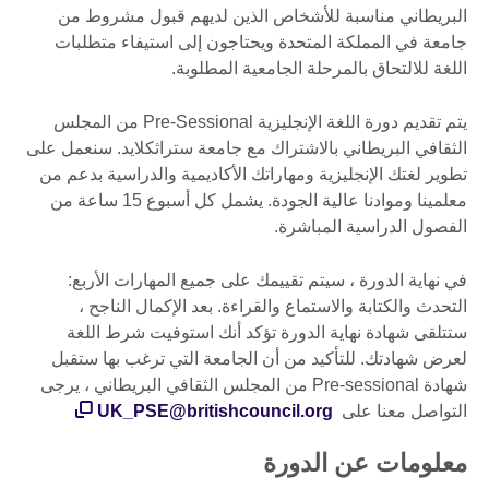
البريطاني مناسبة للأشخاص الذين لديهم قبول مشروط من
جامعة في المملكة المتحدة ويحتاجون إلى استيفاء متطلبات
اللغة للالتحاق بالمرحلة الجامعية المطلوبة.
يتم تقديم دورة اللغة الإنجليزية Pre-Sessional من المجلس
الثقافي البريطاني بالاشتراك مع جامعة ستراثكلايد. سنعمل على
تطوير لغتك الإنجليزية ومهاراتك الأكاديمية والدراسية بدعم من
معلمينا وموادنا عالية الجودة. يشمل كل أسبوع 15 ساعة من
الفصول الدراسية المباشرة.
في نهاية الدورة ، سيتم تقييمك على جميع المهارات الأربع:
التحدث والكتابة والاستماع والقراءة. بعد الإكمال الناجح ،
ستتلقى شهادة نهاية الدورة تؤكد أنك استوفيت شرط اللغة
لعرض شهادتك. للتأكيد من أن الجامعة التي ترغب بها ستقبل
شهادة Pre-sessional من المجلس الثقافي البريطاني ، يرجى
التواصل معنا على
UK_PSE@britishcouncil.org
معلومات عن الدورة