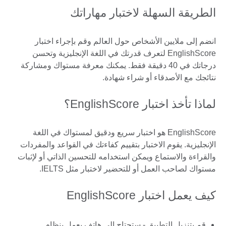
الطريقة السهلة لاختبار مهاراتك
انضم إلى ملايين الأشخاص حول العالم وقم بإجراء اختبار
EnglishScore لتعرف قدرتك في اللغة الإنجليزية وتحسن
درجاتك في 40 دقيقة فقط. يمكنك معرفة مستواك ومشاركة
نتائجك مع الأصدقاء أو شراء شهادة.
لماذا تأخذ اختبار EnglishScore؟
EnglishScore هو اختبار سريع ودقيق لمستواك في اللغة
الإنجليزية. يقوم الاختبار بتقييم كفاءتك في القواعد والمفردات
والقراءة والاستماع ويمكن استخدامه للتحسين الذاتي أو لإثبات
مستواك لصاحب العمل أو للتحضير لاختبار مثل IELTS.
كيف يعمل اختبار EnglishScore
قم بتنزيل التطبيق - ستحتاج إلى هاتف يعمل بنظام