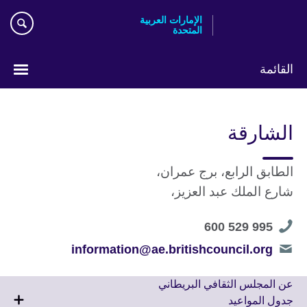
Skip
الإمارات العربية
to
المتحدة
main
content
القائمة
اختر
لغتك
الشارقة
الطابق الرابع، برج عمران،
شارع الملك عبد العزيز،
Telephone
995 529 600
number
Telephone
information@ae.britishcouncil.org
number
عن المجلس الثقافي البريطاني
جدول المواعيد