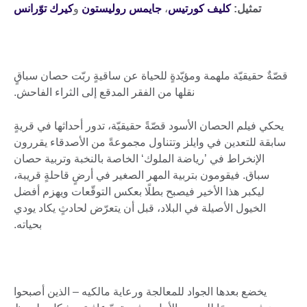
تمثيل:
كليف كورتيس
،
جايمس روليستون
و
كيرك توّرانس
قصّةٌ حقيقيّة ملهمة ومؤيّدةٍ للحياة عن ساقيةٍ ربّت حصان سباقٍ
نقلها من الفقر المدقع إلى الثراء الفاحش.
يحكي فيلم الحصان الأسود قصّةً حقيقيّة، تدور أحداثها في قريةٍ
سابقة للتعدين في وايلز وتتناول مجموعةً من الأصدقاء يقررون
الإنخراط في ’رياضة الملوك‘ الخاصة بالنخبة وتربية حصان
سباق. فيقومون بتربية المهر الصغير في أرضٍ قاحلةٍ قريبة،
ليكبر هذا الأخير فيصبح بطلًا بعكس التوقّعات ويهزم أفضل
الخيول الأصيلة في البلاد، قبل أن يتعرّض لحادثٍ يكاد يودي
بحياته.
يخضع بعدها الجواد للمعالجة ورعاية مالكيه – الذين أصبحوا