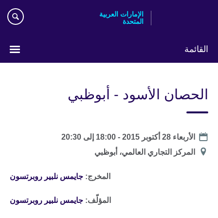
Skip
الإمارات العربية
to
المتحدة
main
content
القائمة
اختر
لغتك
الحصان الأسود - أبوظبي
Date
الأربعاء 28 أكتوبر 2015 -
18:00
إلى
20:30
الموقع
المركز التجاري العالمي، أبوظبي
المخرج:
جايمس نلبير روبرتسون
المؤلّف:
جايمس نلبير روبرتسون