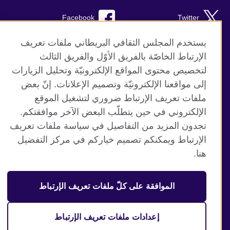
Facebook
Twitter
Instagram
RSS
يستخدم المجلس الثقافي البريطاني ملفات تعريف
الإرتباط الخاصّة بالفريق الأوّل والفريق الثالث
TikTok
لتخصيص محتوى المواقع الإلكترونيّة وتحليل الزيارات
إلى مواقعنا الإلكترونيّة وتصميم الإعلانات. إنّ بعض
ملفات تعريف الإرتباط ضروري لتشغيل الموقع
الإلكتروني في حين يتطلّب البعض الآخر موافقتكم.
موقع المجلس الثقافي البريطاني العالمي
تجدون المزيد من التفاصيل في سياسة ملفات تعريف
الخصوصية وشروط الاستخدام
الإرتباط ويمكنكم تصميم خياركم في مركز التفضيل
ملفات تعريف الإرتباط
هنا.
خريطة الموقع
الموافقة على كلّ ملفات تعريف الإرتباط
© 2026 British Council
منظمة المملكة المتحدة الدولية للعلاقات الثقافية والفرص
التعليمية. جمعية خيرية مسجلة تحت رقم 209131 (إنجلترا وويلز)
إعدادات ملفات تعريف الإرتباط
وSC03773 (اسكتلندا).