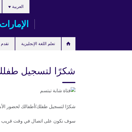
اختر
Skip
العربية
لغتك
to
main
الإمارات
content
تعلم اللغة الإنجليزية
تقدم ل
شكرًا لتسجيل طفلك
شكرًا لتسجيل طفلك/أطفالك لحضور الأمس
سوف نكون على اتصال في وقت قريب لإف