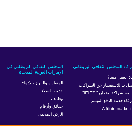
كاء المجلس الثقافي البريطاني
المجلس الثقافي البريطاني في
الإمارات العربية المتحدة
اذا تعمل معنا؟
المساواة والتنوع والإدماج
صل بنا للاستفسار عن الشراكات
خدمة العملاء
امج شراكة امتحان " IELTS"
وظائف
كاء خدمة الدفع الميسر
حقائق وأرقام
Affiliate marketi
الركن الصحفي