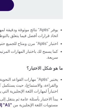
يوفر "Aptis" نتائج موثوقة ود
اتخاذ قرارات أفضل فيما يتعلق بالتوظ
اختبار "Aptis" مرن ومتاح للجميع حتى تتمكن من تقييم الأشخاص بسهولة.
كما يسمح لك باختبار المهارات المرتب
سريعة.
ما هو شكل الاختبار؟
يختبر "Aptis" مهارات القواعد 
والقراءة، والاستماع)، حيث يستكمل كل 
اختباراً لمهارات اللغة الإنجليزية التي ي
يبدأ الاختبار بأسئلة عامة ثم ينتقل إل
مستويات اللغة الإنجليزية من
"A1" إلى "C".