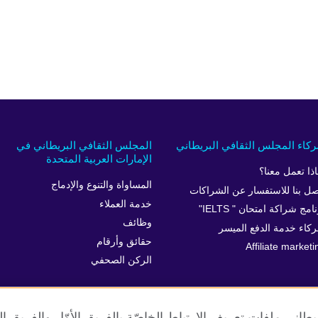
كاء المجلس الثقافي البريطاني
المجلس الثقافي البريطاني في
الإمارات العربية المتحدة
اذا تعمل معنا؟
المساواة والتنوع والإدماج
صل بنا للاستفسار عن الشراكات
خدمة العملاء
امج شراكة امتحان " IELTS"
وظائف
كاء خدمة الدفع الميسر
حقائق وأرقام
Affiliate marketi
الركن الصحفي
طاني ملفات تعريف الإرتباط الخاصّة بالفريق الأوّل والفريق 