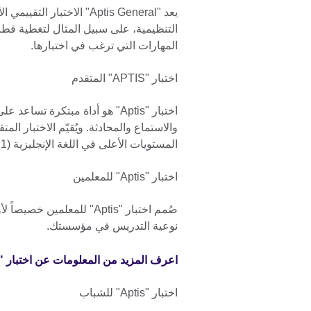
يعد "Aptis General" الاخت
التنظيمية، على سبيل المثال لتغطية قطا
المهارات التي ترغب في اختبارها.
اختبار "APTIS" المتقدم
اختبار "Aptis" هو أداة مبتكرة تس
والاستماع والمحادثة. ويُقيّم الاختبار المت
المستويات الأعلى في اللغة الإنجليزية (B1 - C1 وفقاً للإطار الأوروبي الموحد للغات).
اختبار "Aptis" للمعلمين
صُمم اختبار "Aptis" للمعل
نوعية التدريس في مؤسستك.
اعرف المزيد من المعلومات عن اختبار "Aptis" للمعلمين.
اختبار "Aptis" للشباب