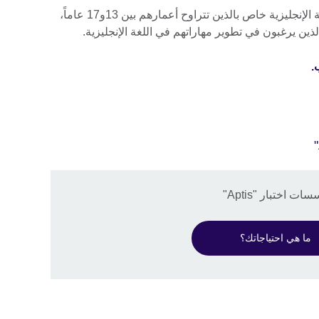
اختبار "Aptis" للشباب هو اختبار عام للغة الإنجليزية خاص بالذين تتراوح أعمارهم بين 13و17 عاماً،
ذين يرغبون في تطوير مهاراتهم في اللغة الإنجليزية.
ختبار "Aptis"
ما هي احتياجاتك؟