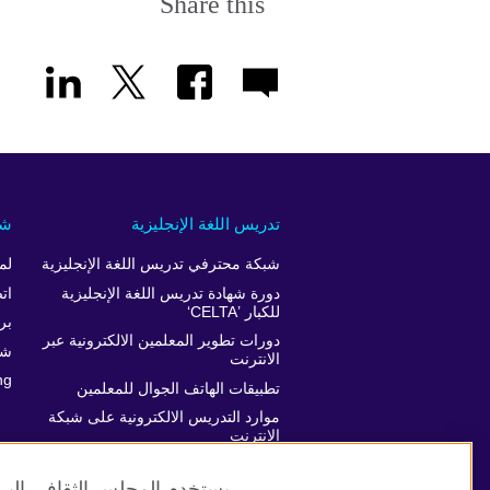
Share this
تدريس اللغة الإنجليزية
شر
شبكة محترفي تدريس اللغة الإنجليزية
لم
دورة شهادة تدريس اللغة الإنجليزية
ات
للكبار ’CELTA‘
برن
دورات تطوير المعلمين الالكترونية عبر
شر
الانترنت
ng
تطبيقات الهاتف الجوال للمعلمين
موارد التدريس الالكترونية على شبكة
الانترنت
دعم تطور المعلمين
يستخدم المجلس الثقافي البري