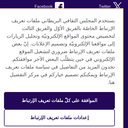
Facebook
Twitter
Instagram
RSS
يستخدم المجلس الثقافي البريطاني ملفات تعريف
الإرتباط الخاصّة بالفريق الأوّل والفريق الثالث
TikTok
لتخصيص محتوى المواقع الإلكترونيّة وتحليل الزيارات
إلى مواقعنا الإلكترونيّة وتصميم الإعلانات. إنّ بعض
ملفات تعريف الإرتباط ضروري لتشغيل الموقع
الإلكتروني في حين يتطلّب البعض الآخر موافقتكم.
موقع المجلس الثقافي البريطاني العالمي
تجدون المزيد من التفاصيل في سياسة ملفات تعريف
الخصوصية وشروط الاستخدام
الإرتباط ويمكنكم تصميم خياركم في مركز التفضيل
ملفات تعريف الإرتباط
هنا.
خريطة الموقع
الموافقة على كلّ ملفات تعريف الإرتباط
© 2026 British Council
منظمة المملكة المتحدة الدولية للعلاقات الثقافية والفرص
التعليمية. جمعية خيرية مسجلة تحت رقم 209131 (إنجلترا وويلز)
إعدادات ملفات تعريف الإرتباط
وSC03773 (اسكتلندا).