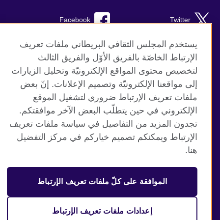
Facebook
Twitter
Instagram
RSS
يستخدم المجلس الثقافي البريطاني ملفات تعريف
الإرتباط الخاصّة بالفريق الأوّل والفريق الثالث
TikTok
لتخصيص محتوى المواقع الإلكترونيّة وتحليل الزيارات
إلى مواقعنا الإلكترونيّة وتصميم الإعلانات. إنّ بعض
ملفات تعريف الإرتباط ضروري لتشغيل الموقع
الإلكتروني في حين يتطلّب البعض الآخر موافقتكم.
موقع المجلس الثقافي البريطاني العالمي
تجدون المزيد من التفاصيل في سياسة ملفات تعريف
الخصوصية وشروط الاستخدام
الإرتباط ويمكنكم تصميم خياركم في مركز التفضيل
ملفات تعريف الإرتباط
هنا.
خريطة الموقع
الموافقة على كلّ ملفات تعريف الإرتباط
© 2026 British Council
منظمة المملكة المتحدة الدولية للعلاقات الثقافية والفرص
التعليمية. جمعية خيرية مسجلة تحت رقم 209131 (إنجلترا وويلز)
إعدادات ملفات تعريف الإرتباط
وSC03773 (اسكتلندا).