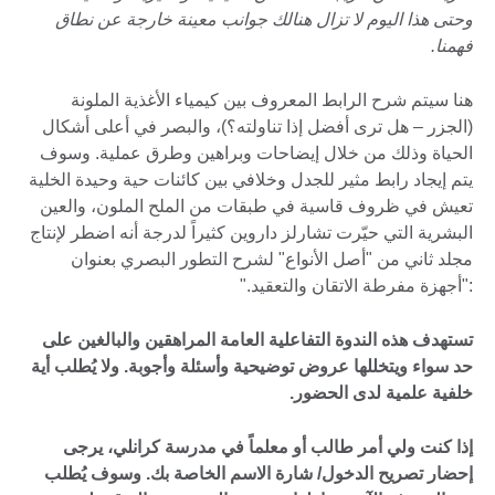
وحتى هذا اليوم لا تزال هنالك جوانب معينة خارجة عن نطاق
فهمنا.
هنا سيتم شرح الرابط المعروف بين كيمياء الأغذية الملونة
(الجزر – هل ترى أفضل إذا تناولته؟)، والبصر في أعلى أشكال
الحياة وذلك من خلال إيضاحات وبراهين وطرق عملية. وسوف
يتم إيجاد رابط مثير للجدل وخلافي بين كائنات حية وحيدة الخلية
تعيش في ظروف قاسية في طبقات من الملح الملون، والعين
البشرية التي حيّرت تشارلز داروين كثيراً لدرجة أنه اضطر لإنتاج
مجلد ثاني من "أصل الأنواع" لشرح التطور البصري بعنوان
:"أجهزة مفرطة الاتقان والتعقيد."
تستهدف هذه الندوة التفاعلية العامة المراهقين والبالغين على
حد سواء ويتخللها عروض توضيحية وأسئلة وأجوبة. ولا يُطلب أية
خلفية علمية لدى الحضور.
إذا كنت ولي أمر طالب أو معلماً في مدرسة كرانلي، يرجى
إحضار تصريح الدخول/ شارة الاسم الخاصة بك. وسوف يُطلب