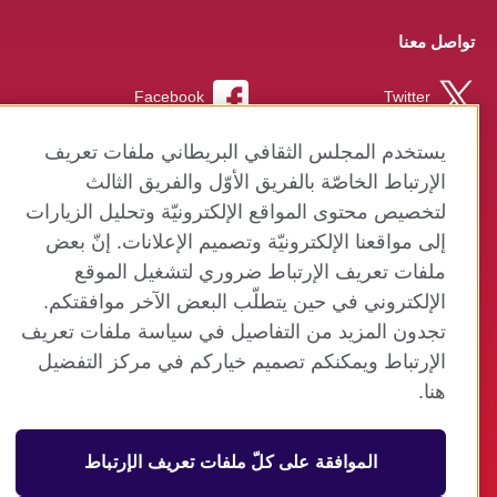
تواصل معنا
Facebook
Twitter
Instagram
RSS
يستخدم المجلس الثقافي البريطاني ملفات تعريف
الإرتباط الخاصّة بالفريق الأوّل والفريق الثالث
TikTok
لتخصيص محتوى المواقع الإلكترونيّة وتحليل الزيارات
إلى مواقعنا الإلكترونيّة وتصميم الإعلانات. إنّ بعض
ملفات تعريف الإرتباط ضروري لتشغيل الموقع
الإلكتروني في حين يتطلّب البعض الآخر موافقتكم.
موقع المجلس الثقافي البريطاني العالمي
تجدون المزيد من التفاصيل في سياسة ملفات تعريف
الخصوصية وشروط الاستخدام
الإرتباط ويمكنكم تصميم خياركم في مركز التفضيل
ملفات تعريف الإرتباط
هنا.
خريطة الموقع
الموافقة على كلّ ملفات تعريف الإرتباط
© 2026 British Council
منظمة المملكة المتحدة الدولية للعلاقات الثقافية والفرص