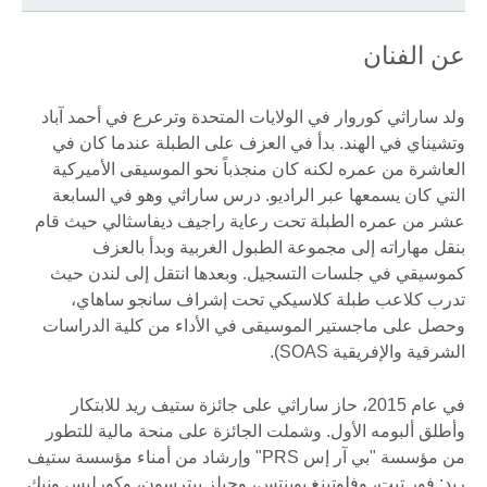
عن الفنان
ولد ساراثي كوروار في الولايات المتحدة وترعرع في أحمد آباد
وتشيناي في الهند. بدأ في العزف على الطبلة عندما كان في
العاشرة من عمره لكنه كان منجذباً نحو الموسيقى الأميركية
التي كان يسمعها عبر الراديو. درس ساراثي وهو في السابعة
عشر من عمره الطبلة تحت رعاية راجيف ديفاسثالي حيث قام
بنقل مهاراته إلى مجموعة الطبول الغربية وبدأ بالعزف
كموسيقي في جلسات التسجيل. وبعدها انتقل إلى لندن حيث
تدرب كلاعب طبلة كلاسيكي تحت إشراف سانجو ساهاي،
وحصل على ماجستير الموسيقى في الأداء من كلية الدراسات
الشرقية والإفريقية SOAS).
في عام 2015، حاز ساراثي على جائزة ستيف ريد للابتكار
وأطلق ألبومه الأول. وشملت الجائزة على منحة مالية للتطور
من مؤسسة "بي آر إس PRS" وإرشاد من أمناء مؤسسة ستيف
ريد: فور تيت، وفلوتينغ بوينتس، وجيلز بيترسون، وكورليس ونيك