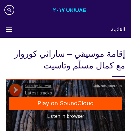
Skip
UK/UAE ٢٠١٧
to
main
content
القائمة
اختر
لغتك
إقامة موسيقي – ساراثي كوروار
مع كمال مسلّم وتاسيت