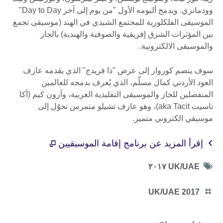
وودمانزي. ويدمج ألبومه الأول "من يوم إلى آخر Day to Day"
الموسيقى الفلكلورية للمجتمع الشيدي في الهند (موسيقى تجمع
بين المؤثرات الشرق إفريقية والصوفية والهندية) بالجاز
والموسيقى الالكترونية.
سوف ينضم كوروار إلى عرض "ذا فريدج" الذي يقدمه عازف
العود الأردني كمال مسلّم، الذي يُعرف بدمجه للعالمين
المنفصلين للجاز والموسيقى التقليدية العربية، وآرون كيم (أكا
تاسيت aka Tacit)، وهو عازف تشيلو متمرس تحوّل إلى
موسيقي الكتروني متميز.
إقرأ المزيد عن برنامج إقامة الموسيقيين
Tag
UK/UAE ٢٠١٧
icon
Category
UK/UAE 2017
icon