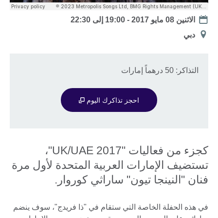
Date
الاثنين 08 مايو 2017 -
19:00
إلى
22:30
الموقع
دبي‎‎
التذاكر: 50 درهماً إمارات
احجز تذاكرك اليوم
كجزء من فعاليات "UK/UAE 2017"،
تستضيف الإمارات العربية المتحدة لأول مرة
فنان "النينجا تيون" ساراثي كوروار.
في هذه الحفلة الخاصة التي ستقام في "ذا فريدج"، سوف ينضم