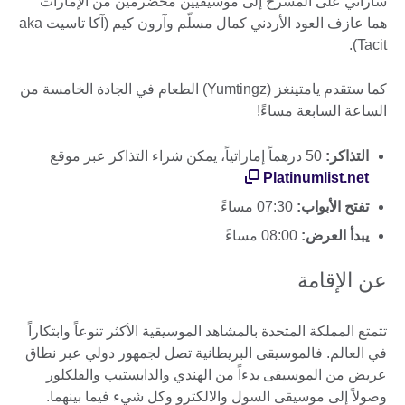
ساراثي على المسرح إلى موسيقيين مخضرمين من الإمارات
هما عازف العود الأردني كمال مسلّم وآرون كيم (آكا تاسيت aka
Tacit).
كما ستقدم يامتينغز (Yumtingz) الطعام في الجادة الخامسة من
الساعة السابعة مساءً!
التذاكر:
50 درهماً إماراتياً، يمكن شراء التذاكر عبر موقع
Platinumlist.net
تفتح الأبواب:
07:30 مساءً
يبدأ العرض:
08:00 مساءً
عن الإقامة
تتمتع المملكة المتحدة بالمشاهد الموسيقية الأكثر تنوعاً وابتكاراً
في العالم. فالموسيقى البريطانية تصل لجمهور دولي عبر نطاق
عريض من الموسيقى بدءاً من الهندي والدابستيب والفلكلور
وصولاً إلى موسيقى السول والالكترو وكل شيء فيما بينهما.