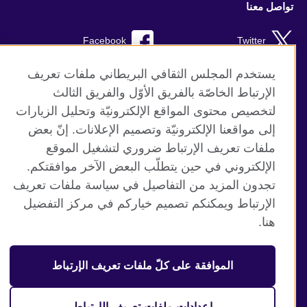
تواصل معنا
Facebook
Twitter
Instagram
RSS
يستخدم المجلس الثقافي البريطاني ملفات تعريف
الإرتباط الخاصّة بالفريق الأوّل والفريق الثالث
TikTok
لتخصيص محتوى المواقع الإلكترونيّة وتحليل الزيارات
إلى مواقعنا الإلكترونيّة وتصميم الإعلانات. إنّ بعض
ملفات تعريف الإرتباط ضروري لتشغيل الموقع
الإلكتروني في حين يتطلّب البعض الآخر موافقتكم.
موقع المجلس الثقافي البريطاني العالمي
تجدون المزيد من التفاصيل في سياسة ملفات تعريف
الخصوصية وشروط الاستخدام
الإرتباط ويمكنكم تصميم خياركم في مركز التفضيل
ملفات تعريف الإرتباط
هنا.
خريطة الموقع
الموافقة على كلّ ملفات تعريف الإرتباط
© 2026 British Council
منظمة المملكة المتحدة الدولية للعلاقات الثقافية والفرص
التعليمية. جمعية خيرية مسجلة تحت رقم 209131 (إنجلترا وويلز)
إعدادات ملفات تعريف الإرتباط