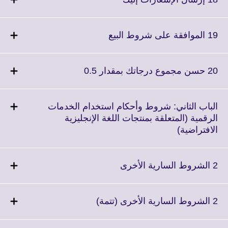
information
to
available.
expand.
More
Click
19 الموافقة على شروط البيع
information
to
available.
expand.
More
Click
20 حسن مجموع درجاتك بمقدار 0.5
information
to
available.
expand.
More
الباب الثاني: شروط وأحكام استخدام الخدمات
information
الرقمية (المتعلقة بمنتجات اللغة الإنجليزية
available.
Click
الافتراضية)
to
expand.
More
Click
2 الشروط السارية الأخرى
information
to
available.
expand.
More
Click
2 الشروط السارية الأخرى (تتمة)
information
to
available.
expand.