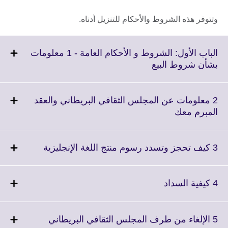
وتتوفر هذه الشروط والأحكام للتنزيل أدناه.
الباب الأول: الشروط و الأحكام العامة - 1 معلومات
Click
بشأن شروط البيع
to
expand.
More
2 معلومات عن المجلس الثقافي البريطاني والعقد
information
Click
المبرم معك
available.
to
expand.
More
Click
3 كيف تحجز وتسدد رسوم منتج اللغة الإنجليزية
information
to
available.
expand.
More
Click
4 كيفية السداد
information
to
available.
expand.
More
Click
5 الإلغاء من طرف المجلس الثقافي البريطاني