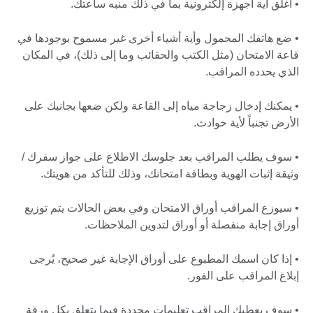
• أغلق أية أجهزة إلكترونية بما في ذلك منبه ساعتك.
• ضع هاتفك المحمول وأية أشياء أخرى غير مسموح بوجودها في
قاعة الامتحان (مثل الكتب والحقائب وما إلى ذلك)، في المكان
الذي يحدده المراقب.
• يمكنك إدخال زجاجة مياه إلى القاعة ولكن ضعها بجانبك على
الأرض تجنباً لأية حوادث.
• سوف يطلب المراقب بعد جلوسك الاطلاع على جواز سفرك /
وثيقة إثبات الهوية وبطاقة امتحانك، وذلك للتأكد من هويتك.
• سيوزع المراقب أوراق الامتحان وفي بعض الحالات يتم توزيع
أوراق إجابة منفصلة أو أوراق لتدوين الملاحظات.
• إذا كان اسمك المطبوع على أوراق الإجابة غير صحيح، يُرجى
إبلاغ المراقب على الفور.
• سوف يعطيك المراقب تعليمات محددة فيما يتعلق بكل ورقة