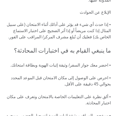
المدونة عليها.
الإبلاغ عن الحوادث
• إذا حدث أي شيء قد يؤثر على أدائك أثناء الامتحان (على سبيل
المثال إذا كنت مريضاً أو إذا أثر الضجيج على اختبار الاستماع
الخاص بك) فعليك أن تُبلغ مشرف المركز/ المراقب على الفور.
ما ينبغي القيام به في اختبارات المحادثة؟
• احضر معك جواز السفر/ وثيقة إثبات الهوية وبطاقة امتحانك.
• احرص على الوصول إلى مكان الامتحان قبل الموعد المحدد
بحوالي 45 دقيقة على الأقل.
• ألق نظرة على التعليمات الخاصة بالامتحان وتعرف على مكان
اختبار المحادثة.
• سيفحص المراقب وثيقة إثبات الهوية لتسجيل الحضور. وبمجرد