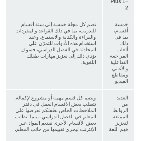
Plus 1–
2
خمسة
تضم كل مجلة خمسة إلى ستة أقسام
أقسام،
للتدريب، بما في ذلك القواعد والمفردات
بما في
والقراءة والكتابة والاستماع. وعند
ذلك
استخدام هذه الأدوات للتمرّن على
ألعاب
المحادثة في الفصل الدراسي، فسوف
المراجعة
يؤدي ذلك إلى تعزيز مهارات طفلك
التفاعلية
اللغوية.
والأغاني
ومقاطع
الفيديو
العديد
ويضم كل قسم مهمة أو مشروع لإكماله.
من
تتطلب بعض الأقسام العمل في دفتر
الروابط
الملاحظات الخاص بطفلكم لعرضها على
الممتعة
المعلم في الفصل الدراسي، بينما تتطلب
لتعزيز
بعض الأقسام الأخرى تقديم المواد عبر
فهم اللغة
الإنترنت ليجري تقييمها من جانب المعلم.