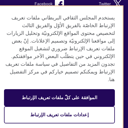
Facebook
Twitter
Instagram
RSS
يستخدم المجلس الثقافي البريطاني ملفات تعريف
الإرتباط الخاصّة بالفريق الأوّل والفريق الثالث
TikTok
لتخصيص محتوى المواقع الإلكترونيّة وتحليل الزيارات
إلى مواقعنا الإلكترونيّة وتصميم الإعلانات. إنّ بعض
ملفات تعريف الإرتباط ضروري لتشغيل الموقع
الإلكتروني في حين يتطلّب البعض الآخر موافقتكم.
موقع المجلس الثقافي البريطاني العالمي
تجدون المزيد من التفاصيل في سياسة ملفات تعريف
الخصوصية وشروط الاستخدام
الإرتباط ويمكنكم تصميم خياركم في مركز التفضيل
ملفات تعريف الإرتباط
هنا.
خريطة الموقع
الموافقة على كلّ ملفات تعريف الإرتباط
© 2026 British Council
منظمة المملكة المتحدة الدولية للعلاقات الثقافية والفرص
التعليمية. جمعية خيرية مسجلة تحت رقم 209131 (إنجلترا وويلز)
إعدادات ملفات تعريف الإرتباط
وSC03773 (اسكتلندا).