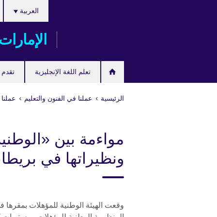
اختر
Skip
العربية
لغتك
to
main
الإمارات
content
تعلم اللغة الإنجليزية
تقدم ل
الرئيسية
عملنا في الفنون والتعليم
عملنا 
مواءمة بين «الوطني
ونظيراتها في بريطاني
وقعت الهيئة الوطنية للمؤهلات بمقرها 
المنظومة الوطنية للمؤهلات ومستويات 