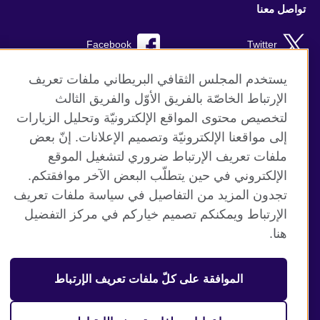
تواصل معنا
Facebook
Twitter
Instagram
RSS
يستخدم المجلس الثقافي البريطاني ملفات تعريف
الإرتباط الخاصّة بالفريق الأوّل والفريق الثالث
TikTok
لتخصيص محتوى المواقع الإلكترونيّة وتحليل الزيارات
إلى مواقعنا الإلكترونيّة وتصميم الإعلانات. إنّ بعض
ملفات تعريف الإرتباط ضروري لتشغيل الموقع
الإلكتروني في حين يتطلّب البعض الآخر موافقتكم.
موقع المجلس الثقافي البريطاني العالمي
تجدون المزيد من التفاصيل في سياسة ملفات تعريف
الخصوصية وشروط الاستخدام
الإرتباط ويمكنكم تصميم خياركم في مركز التفضيل
ملفات تعريف الإرتباط
هنا.
خريطة الموقع
الموافقة على كلّ ملفات تعريف الإرتباط
© 2026 British Council
منظمة المملكة المتحدة الدولية للعلاقات الثقافية والفرص
التعليمية. جمعية خيرية مسجلة تحت رقم 209131 (إنجلترا وويلز)