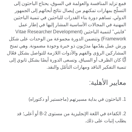
فمع تزايد المنافسة والعولمة في السوق، يحتاج الباحثون إلى
التسلّح بمهارات تمكنهم من إيصال نتائج أبحاثهم إلى الجمهور
الدولي. تساهم دورة بناء القدرات للباحثين في تنمية الباحثين
المهنية في المجالات الأساسية المشار إليها في إطار عمل
"فايتي" لتنمية الباحثين (Vitae Researcher Development
Framework) وتتضمن الدورة مجموعة من الوحدات على شكل
ورش عمل يقدّمها مدرّبون ذو خبرة وجودة مضمونة. وهي تمنح
المشاركين الرؤى والفهم والأدوات اللازمة للتواصل بشكل فعّال
أيًّا كان الظرف أو السياق. وتسعى الدورة أيضًا بشكل ثانوي إلى
تنمية التفكير الناقد ومهارات التأمّل والنقد.
معايير الأهلية:
1. الباحثون في بداية مسيرتهم (ماجستير أو دكتوراه)
2. الكفاءة في اللغة الإنجليزية من مستوى B-2 أو أعلى؛ قد
يطلب إثبات على ذلك.