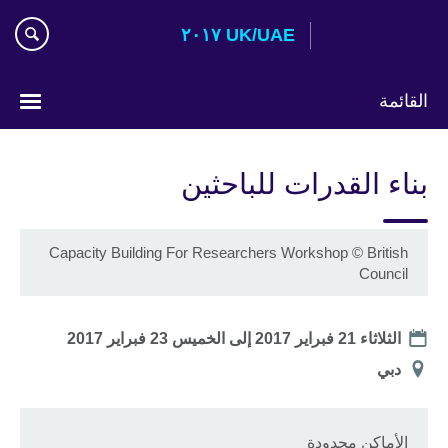
Skip
UK/UAE ٢٠١٧
to
main
content
القائمة
اختر
لغتك
بناء القدرات للباحثين
Capacity Building For Researchers Workshop
©
British
Council
Date
الثلاثاء 21 فبراير 2017
إلى
الخميس 23 فبراير 2017
الموقع
دبي‎‎
الأماكن محدودة