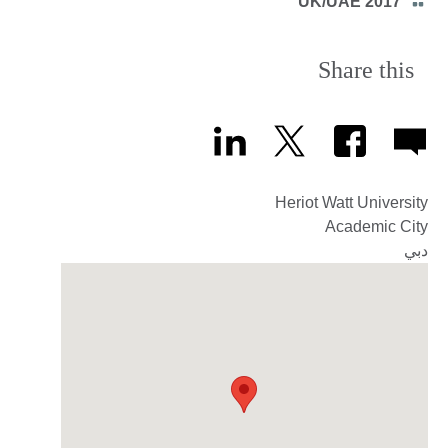
Category
UK/UAE 2017
icon
Share this
Heriot Watt University
Academic City
دبي‎‎