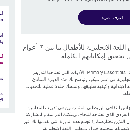
اعرف المزيد
s"
أس
وال
تعرف على أساسيات تدريس اللغة الإنجليزية للأطفال ما بين 7 أعوام
s"
توفر لك دورة أساسيات المرحلة الابتدائية "Primary Essentials" الأدوات التي تحتاجها لتدريس
تق
إنجليزية في عمر مبكر. وتوضح لك هذه الدورة المبادئ
 الابتدائية وكيفية تطبيقها، وتمنحك حلولاً عملية للتحديات
لة.
خط
ال
جلس الثقافي البريطاني المتمرسين في تدريب المعلمين
لفردي الذي تحتاجه للنجاح. ويمكنك الدراسة والمشاركة
اللذين تختارهما، إذ تجمع هذه الدورة التي نقدمها لك عبر
لانضمام لمجتمع خبراء ومعلمي اللغة الإنجليزية.