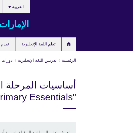
اختر
Skip
العربية
لغتك
to
main
الإمارات
content
تعلم اللغة الإنجليزية
تقدم ل
الرئيسية
تدريس اللغة الإنجليزية
دورات تط
أساسيات المرحلة الا
"Primary Essentials"
تعرف على المواعيد المقبلة لدورة أساسيات المرحلة