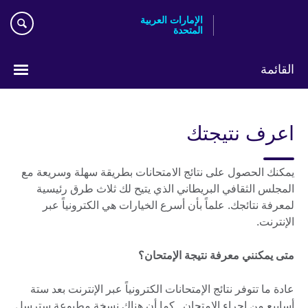
Skip
الإمارات العربية
to
المتحدة
main
content
القائمة
اختر
لغتك
اعرف نتيجتك
يمكنك الحصول على نتائج الامتحانات بطريقة سهلة وسريعة مع
المجلس الثقافي البريطاني الذي يتيح لك ثلاث طرق رئيسية
لمعرفة نتائجك. علماً بأن أسرع الخيارات هي الكترونياً عبر
الإنترنت.
متى يمكنني معرفة نتيجة الإمتحان؟
عادة ما تتوفر نتائج الإمتحانات الكترونياً عبر الإنترنت بعد ستة
أسابيع من إجراء الإمتحان . كما أن هناك نسخة مطبوعة سترسل