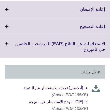
Click
إعادة الإمتحان
to
expand.
More
Click
إعادة التصحيح
information
to
available.
expand.
More
الاستعلامات عن النتائج (EAR) للمرشحين الخاصين
information
Click
في كامبردج
available.
to
expand.
More
information
تنزيل ملفات
available.
[أدكسيل] نموذج الاستفسار عن النتيجة
(Adobe PDF 185KB)
[CIE] نموذج الاستفسار عن النتيجة
(Adobe PDF 103KB)