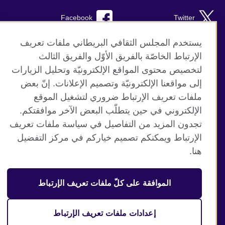
Facebook
Twitter
Instagram
RSS
يستخدم المجلس الثقافي البريطاني ملفات تعريف
الإرتباط الخاصّة بالفريق الأوّل والفريق الثالث
TikTok
لتخصيص محتوى المواقع الإلكترونيّة وتحليل الزيارات
إلى مواقعنا الإلكترونيّة وتصميم الإعلانات. إنّ بعض
ملفات تعريف الإرتباط ضروري لتشغيل الموقع
الإلكتروني في حين يتطلّب البعض الآخر موافقتكم.
موقع المجلس الثقافي البريطاني العالمي
تجدون المزيد من التفاصيل في سياسة ملفات تعريف
الخصوصية وشروط الاستخدام
الإرتباط ويمكنكم تصميم خياركم في مركز التفضيل
ملفات تعريف الإرتباط
هنا.
خريطة الموقع
الموافقة على كلّ ملفات تعريف الإرتباط
© 2026 British Council
منظمة المملكة المتحدة الدولية للعلاقات الثقافية والفرص
التعليمية. جمعية خيرية مسجلة تحت رقم 209131 (إنجلترا وويلز)
إعدادات ملفات تعريف الإرتباط
وSC03773 (اسكتلندا).