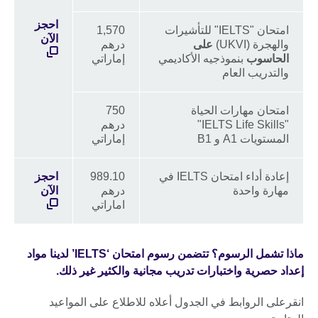
احجز
امتحان "IELTS" للتأشيرات
1,570
الآن
والهجرة (UKVI)
على
درهم
الحاسوب
بنموذجيه الأكاديمي
إماراتي
والتدريب العام
امتحان مهارات الحياة
750
"IELTS Life Skills"
درهم
المستويات A1 و B1
إماراتي
إعادة أداء امتحان IELTS في
989.10
احجز
مهارة واحدة
درهم
الآن
اماراتي
ماذا تشمل الرسوم؟ تتضمن رسوم امتحان ‘IELTS’ لدينا مواد
إعداد حصرية واختبارات تدريب مجانية والكثير غير ذلك.
انقرعلى الروابط في الجدول أعلاه للاطلاع على المواعيد