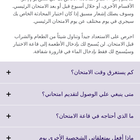
الأقسام الأخرى، أو خلال أسبوع قبل أو بعد الامتحان الرئيسي.
وسوف يصلك إشعار مسبق إذا كان اختبار المحادثة الخاص بك
سيجري في يوم مختلف عن يوم الامتحان الرئيسي.
احرص على الاستعداد جيداً وتناول شيئاً من الطعام والشراب
قبل الامتحان. لن يُسمح لك بإدخال الأطعمة إلى قاعة الاختبار
وسيُسمح لك فقط بإدخال الماء في قارورة شفافة.
Click
كم يستغرق وقت الامتحان؟
to
expand.
More
Click
متى ينبغي علي الوصول لتقديم امتحاني؟
information
to
available.
expand.
More
Click
ما الذي أحتاجه في قاعة الامتحان؟
information
to
available.
expand.
More
ماذا أفعل بمتعلقاتي الشخصية الأخرى يوم