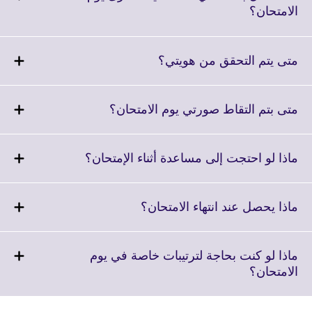
information
Click
الامتحان؟
available.
to
expand.
More
Click
متى يتم التحقق من هويتي؟
information
to
available.
expand.
More
Click
متى بتم التقاط صورتي يوم الامتحان؟
information
to
available.
expand.
More
Click
ماذا لو احتجت إلى مساعدة أثناء الإمتحان؟
information
to
available.
expand.
More
Click
ماذا يحصل عند انتهاء الامتحان؟
information
to
available.
expand.
More
ماذا لو كنت بحاجة لترتيبات خاصة في يوم
information
Click
الامتحان؟
available.
to
expand.