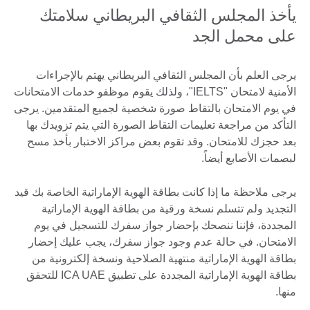
More
يأخذ المجلس الثقافي البريطاني سلامتك
information
على محمل الجد
available.
يرجى العلم بأن المجلس الثقافي البريطاني يهتم بالإجراءات
الأمنية لامتحان "IELTS"، ولذلك يقوم موظفو خدمات الامتحانات
في يوم الامتحان بالتقاط صورة شخصية لجميع المتقدمين. يرجى
التأكد من مراجعة تعليمات التقاط الصورة التي يتم تزويدك بها
بعد حجزك للامتحان. وقد تقوم بعض مراكز الاختبار بأخذ مسح
لبصمات الأصابع أيضاً.
يرجى ملاحظة ما إذا كانت بطاقة الهوية الإماراتية الخاصة بك قيد
التجديد ولم تتسلم نسخة ورقية من بطاقة الهوية الإماراتية
المجددة، فإننا ننصحك بإحضار جواز سفرك للتسجيل في يوم
الامتحان. في حالة عدم وجود جواز سفرك، يجب عليك إحضار
بطاقة الهوية الإماراتية منتهية الصلاحية ونسخة إلكترونية من
بطاقة الهوية الإماراتية المجددة على تطبيق ICA UAE للتحقق
منها.