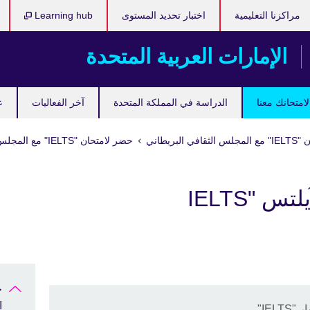
مراكزنا التعليمية
اختبار تحديد المستوى
Learning hub
الإمارات العربية المتحدة
امتحانك معنا
الدراسة في المملكة المتحدة
آخر الفعاليات
ع
 البريطاني
حضر لامتحان "IELTS" مع المجلس الثقافي البريطاني
خدمة إستشارات الآيلتس "IELTS
ا
IE"