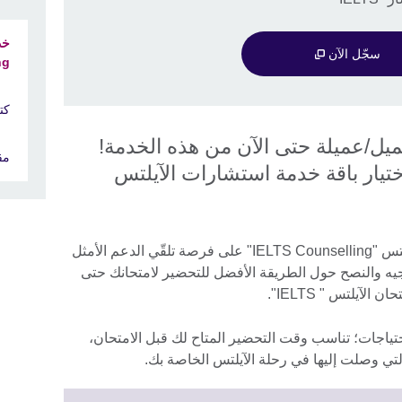
سجّل الآن
g"
كتب
استفاد أكثر من 5000 عميل/عميلة حتى الآن من هذه الخدمة!
مقا
اختيار باقة خدمة استشارات الآيلتس
ستحصل من خلال باقات استشارات الآيلتس "IELTS Counselling" على فرصة تلقّي الدعم الأمثل
جيه والنصح حول الطريقة الأفضل للتحضير لامتحانك حتى
آيلتس " IELTS".
ياجات؛ تناسب وقت التحضير المتاح لك قبل الامتحان،
لتي وصلت إليها في رحلة الآيلتس الخاصة بك.