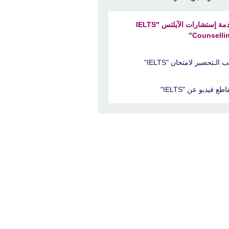
خدمة إستشارات الآيلتس "IELTS
Counsellin
 الـتحضير لامتحان "IELTS"
طع فيديو عن "IELTS"