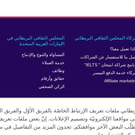
كاء المجلس الثقافي البريطاني
المجلس الثقافي البريطاني في
الإمارات العربية المتحدة
اذا تعمل معنا؟
المساواة والتنوع والإدماج
صل بنا للاستفسار عن الشراكات
خدمة العملاء
امج شراكة امتحان " IELTS"
وظائف
كاء خدمة الدفع الميسر
حقائق وأرقام
Affiliate marketi
الركن الصحفي
طاني ملفات تعريف الإرتباط الخاصّة بالفريق الأوّل والفريق 
 إلى مواقعنا الإلكترونيّة وتصميم الإعلانات. إنّ بعض ملفات تع
طلّب البعض الآخر موافقتكم. تجدون المزيد من التفاصيل في س
الخصوصية وشروط الاستخدام
ملفات تعريف الإرتباط
خريطة الموقع