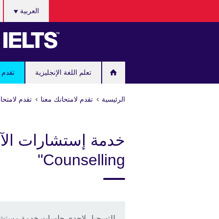
اختر
Skip
العربية
لغتك
to
main
content
تعلم اللغة الإنجليزية
تقدم ل
الرئيسية
تقدم لامتحانك معنا
تقدم لامتحان "IELTS" مع المجلس الثقافي
Counselling"
للتسجيل لاحدى جلسات خدمة مستشار "LTS