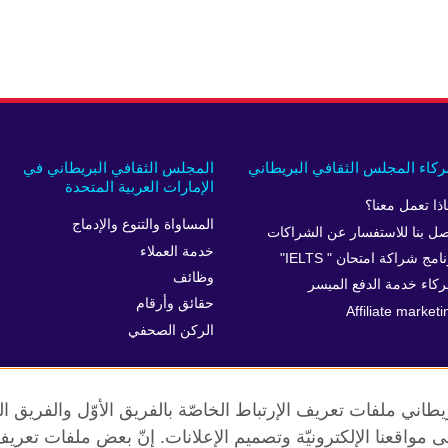
كاء المجلس الثقافي البريطاني
المجلس الثقافي البريطاني في
الإمارات العربية المتحدة
اذا تعمل معنا؟
المساواة والتنوع والإدماج
صل بنا للاستفسار عن الشراكات
خدمة العملاء
امج شراكة امتحان " IELTS"
وظائف
كاء خدمة الدفع الميسر
حقائق وأرقام
Affiliate marketi
الركن الصحفي
طاني ملفات تعريف الإرتباط الخاصّة بالفريق الأوّل والفريق 
 إلى مواقعنا الإلكترونيّة وتصميم الإعلانات. إنّ بعض ملفات تع