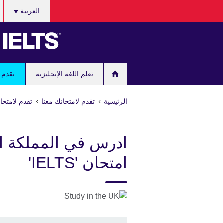
اختر
Skip
العربية
لغتك
to
main
content
تعلم اللغة الإنجليزية
تقدم ل
الرئيسية
تقدم لامتحانك معنا
تقدم لامتحان "IELTS" مع المجلس الثقافي
ادرس في المملكة ا
امتحان 'IELTS'