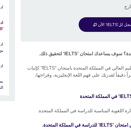
ادر
اد
 لل'IELTS' الآن
'IELTS'
اد
مع 
اعدك امتحان 'IELTS' لتحقيق ذلك.
ادر
تقبل أكثر من 600 جامعة ومؤسسة للتعليم العالي في المملكة المتحدة بامتحان “IELTS” كإثبات
اً دقيقاً لقدرتك على فهم اللغة الإنجليزية، وقراءتها،
نص
ال
لمملكة المتحدة.