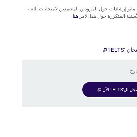
أصدرت وزارة الداخلية البريطانية في 22 مايو إرشادات حول المزودين المعتمدين لامتحانات اللغة
أسئلة المتكررة حول هذا الأمر
هنا
.
IELTS'
 لل'IELTS' الآن