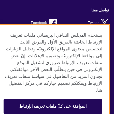
تواصل معنا
Facebook
Twitter
Instagram
RSS
يستخدم المجلس الثقافي البريطاني ملفات تعريف
الإرتباط الخاصّة بالفريق الأوّل والفريق الثالث
TikTok
لتخصيص محتوى المواقع الإلكترونيّة وتحليل الزيارات
إلى مواقعنا الإلكترونيّة وتصميم الإعلانات. إنّ بعض
ملفات تعريف الإرتباط ضروري لتشغيل الموقع
الإلكتروني في حين يتطلّب البعض الآخر موافقتكم.
موقع المجلس الثقافي البريطاني العالمي
تجدون المزيد من التفاصيل في سياسة ملفات تعريف
الخصوصية وشروط الاستخدام
الإرتباط ويمكنكم تصميم خياركم في مركز التفضيل
ملفات تعريف الإرتباط
هنا.
خريطة الموقع
الموافقة على كلّ ملفات تعريف الإرتباط
© 2026 British Council
منظمة المملكة المتحدة الدولية للعلاقات الثقافية والفرص